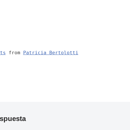
ts
from
Patricia Bertolotti
espuesta