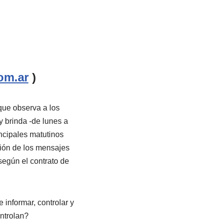
om.ar
)
ue observa a los
 brinda -de lunes a
ncipales matutinos
sión de los mensajes
según el contrato de
 informar, controlar y
ontrolan?