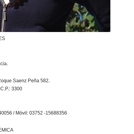
ES
cia.
 Roque Saenz Peña 582.
C.P.: 3300
056 / Móvil: 03752 -15688356
EMICA